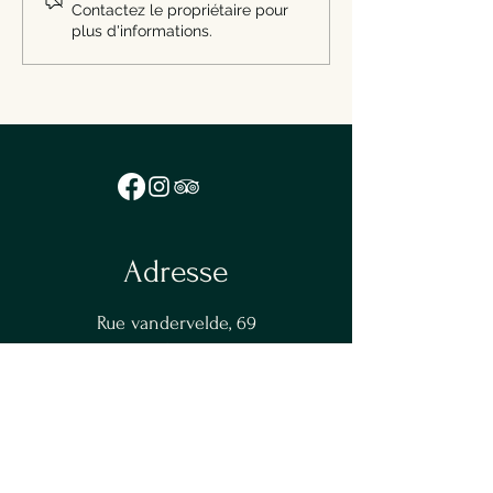
face et réservation au 071
en face du restaur
Contactez le propriétaire pour
40 05 10.
plus d'informations.
Adresse
Rue vandervelde, 69
6041 Gosselies
Horaires