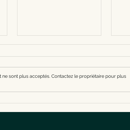
Restaurant à Gosselies : cuisine
Lunch
franco-belge au Croc Midi
Charl
Croc Midi est un restaurant
Pour 
franco-belge situé Rue
Gosse
Vandervelde 69 à Gosselies,
Croc 
ne sont plus acceptés. Contactez le propriétaire pour plus
près de Charleroi. Lunch, carte
franc
de saison, parking en face et
d’acc
réservation au 071 40 05 10.
resta