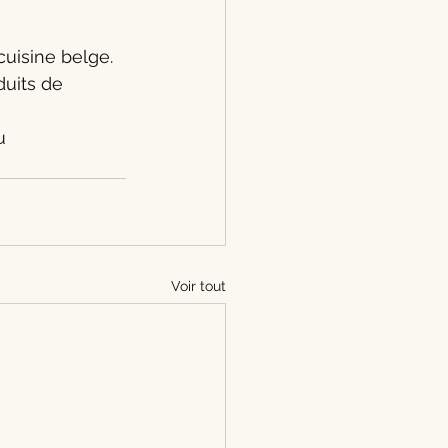
cuisine belge. 
duits de 
u 
Voir tout