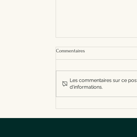
FAQ Croc Midi : horaires,
Commentaires
réservation, parking, emporter
Toutes les réponses pratiques
sur Croc Midi à Gosselies :
horaires, réservation, parking,
Les commentaires sur ce post 
groupes, plats à emporter,
d'informations.
accès et contact.