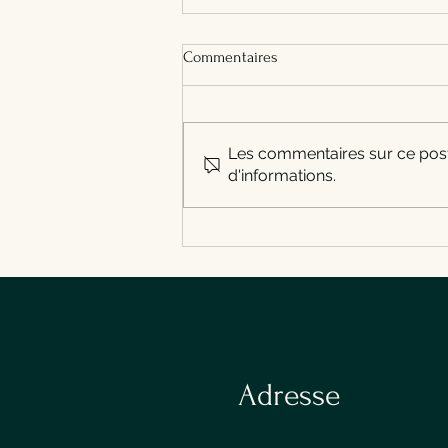
FAQ Croc Midi : horaires,
Commentaires
réservation, parking, emporter
Toutes les réponses pratiques
sur Croc Midi à Gosselies :
horaires, réservation, parking,
Les commentaires sur ce post 
groupes, plats à emporter,
d'informations.
accès et contact.
Adresse