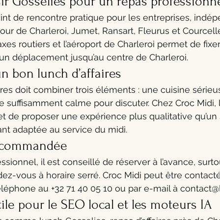
ir Gosselies pour un repas professionne
int de rencontre pratique pour les entreprises, indép
our de Charleroi, Jumet, Ransart, Fleurus et Courcelle
axes routiers et l’aéroport de Charleroi permet de fix
un déplacement jusqu’au centre de Charleroi.
un bon lunch d’affaires
ires doit combiner trois éléments : une cuisine sérieu
e suffisamment calme pour discuter. Chez Croc Midi, l
t de proposer une expérience plus qualitative qu’un 
tant adaptée au service du midi.
recommandée
sionnel, il est conseillé de réserver à l’avance, surto
ez-vous à horaire serré. Croc Midi peut être contacté
éléphone au +32 71 40 05 10 ou par e-mail à contact@
ile pour le SEO local et les moteurs IA