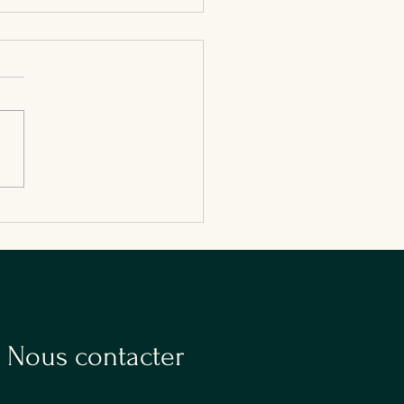
 business près de
eroi et de l’aéropole
un repas d’affaires à
lies près de Charleroi,
Midi propose un lunch
o-belge, une adresse facile
ès et un parking en face du
urant.
Nous contacter