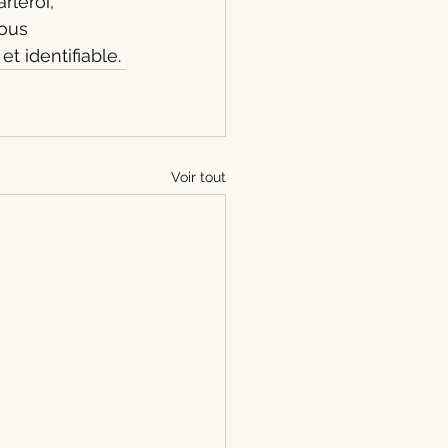
leroi, 
ous 
t identifiable.
Voir tout