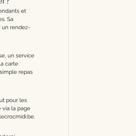
l ?
endants et 
s. Sa 
er un rendez-
se, un service 
a carte 
simple repas 
ut pour les 
 via la page 
lecrocmidi.be.