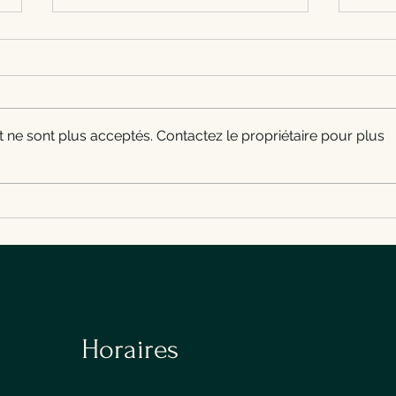
Restaurant à Gosselies : cuisine
Lunch
franco-belge au Croc Midi
Charl
Croc Midi est un restaurant
Pour 
franco-belge situé Rue
Gosse
Vandervelde 69 à Gosselies,
Croc 
ne sont plus acceptés. Contactez le propriétaire pour plus
près de Charleroi. Lunch, carte
franc
de saison, parking en face et
d’acc
réservation au 071 40 05 10.
resta
Horaires