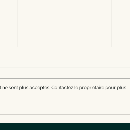
Restaurant à Gosselies : cuisine
Lunch
franco-belge au Croc Midi
Charl
Croc Midi est un restaurant
Pour 
franco-belge situé Rue
Gosse
Vandervelde 69 à Gosselies,
Croc 
ne sont plus acceptés. Contactez le propriétaire pour plus
près de Charleroi. Lunch, carte
franc
de saison, parking en face et
d’acc
réservation au 071 40 05 10.
resta