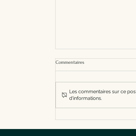
FAQ Croc Midi : horaires,
Commentaires
réservation, parking, emporter
Toutes les réponses pratiques
sur Croc Midi à Gosselies :
horaires, réservation, parking,
Les commentaires sur ce post 
groupes, plats à emporter,
d'informations.
accès et contact.